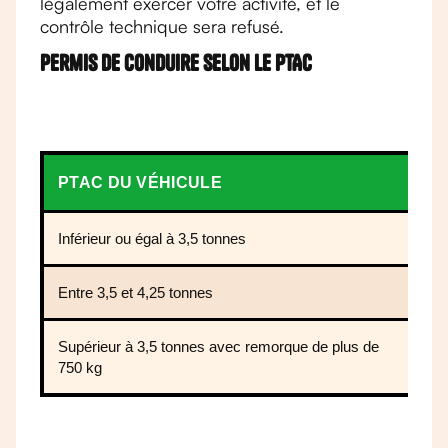
légalement exercer votre activité, et le
contrôle technique sera refusé.
Permis de conduire selon le PTAC
PTAC DU VÉHICULE
P
Inférieur ou égal à 3,5 tonnes
P
Entre 3,5 et 4,25 tonnes
P
Supérieur à 3,5 tonnes avec remorque de plus de
P
750 kg