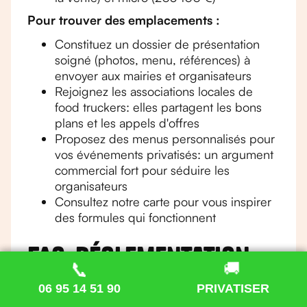
Pour trouver des emplacements :
Constituez un dossier de présentation
soigné (photos, menu, références) à
envoyer aux mairies et organisateurs
Rejoignez les associations locales de
food truckers: elles partagent les bons
plans et les appels d'offres
Proposez des menus personnalisés pour
vos événements privatisés: un argument
commercial fort pour séduire les
organisateurs
Consultez notre carte pour vous inspirer
des formules qui fonctionnent
FAQ: Réglementation
📞
📞
🚚
🚚
food truck 2026
06 95 14 51 90
06 95 14 51 90
PRIVATISER
PRIVATISER