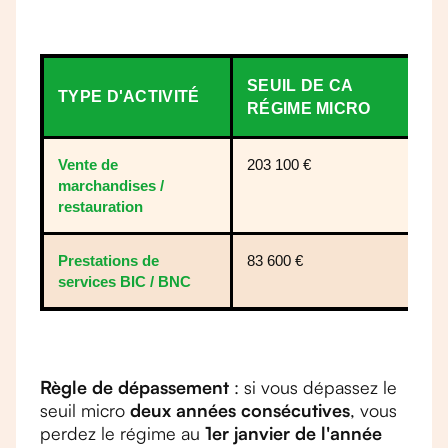
SEUIL DE CA
F
TYPE D'ACTIVITÉ
RÉGIME MICRO
S
Vente de
203 100 €
9
marchandises /
restauration
Prestations de
83 600 €
4
services BIC / BNC
Règle de dépassement
: si vous dépassez le
seuil micro
deux années consécutives
, vous
perdez le régime au
1er janvier de l'année