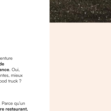
venture
de
ance
. Oui,
antes, mieux
ood truck ?
. Parce qu’un
tre restaurant,