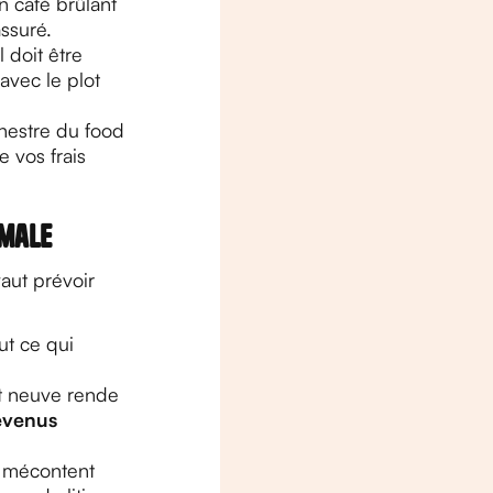
n café brûlant
ssuré.
l doit être
avec le plot
chestre du food
e vos frais
imale
aut prévoir
ut ce qui
nt neuve rende
evenus
t mécontent