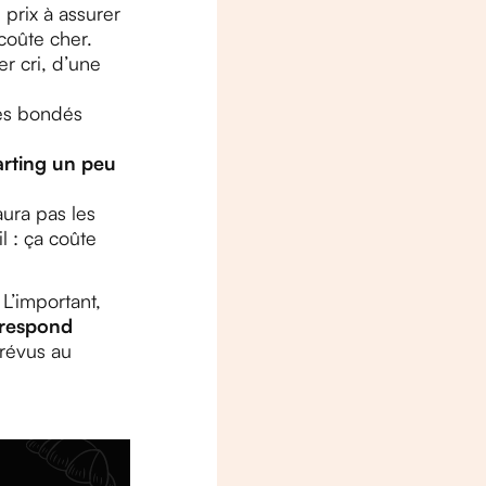
prix à assurer
coûte cher.
er cri, d’une
hés bondés
arting un peu
aura pas les
l : ça coûte
 L’important,
rrespond
prévus au