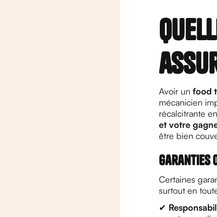
Quell
assur
Avoir un
food 
mécanicien impr
récalcitrante en
et votre gagn
être bien couv
Garanties o
Certaines gara
surtout en tout
✔
Responsabili