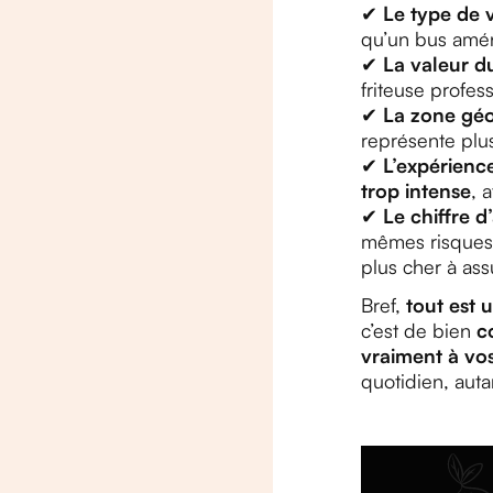
✔
Le type de 
qu’un bus amén
✔
La valeur d
friteuse profes
✔
La zone gé
représente plus
✔
L’expérienc
trop intense
, 
✔
Le chiffre d’
mêmes risques
plus cher à ass
Bref,
tout est 
c’est de bien
c
vraiment à vo
quotidien, auta