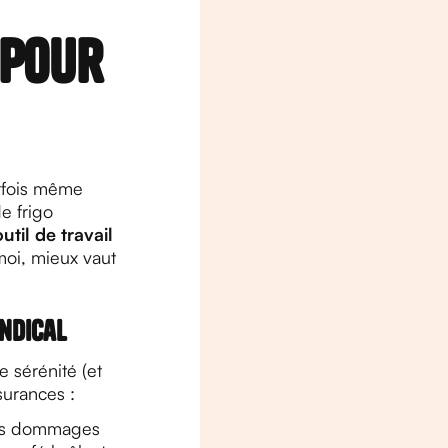
 pour
arfois même
e frigo
util de travail
moi, mieux vaut
yndical
e sérénité (et
surances :
les dommages