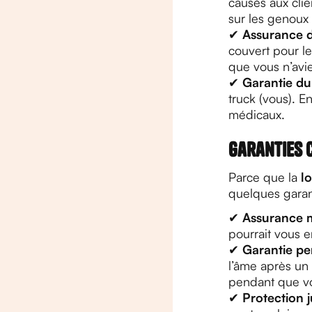
causés aux clie
sur les genoux 
✔
Assurance d
couvert pour l
que vous n’avie
✔
Garantie d
truck (vous). E
médicaux.
Garanties 
Parce que la
l
quelques garant
✔
Assurance m
pourrait vous 
✔
Garantie per
l’âme après un
pendant que vo
✔
Protection j