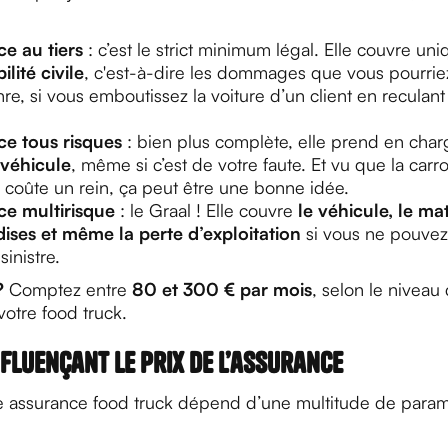
ce au tiers
: c’est le strict minimum légal. Elle couvre un
lité civile
, c'est-à-dire les dommages que vous pourrie
nre, si vous emboutissez la voiture d’un client en reculan
ce tous risques
: bien plus complète, elle prend en cha
 véhicule
, même si c’est de votre faute. Et vu que la carr
 coûte un rein, ça peut être une bonne idée.
ce multirisque
: le Graal ! Elle couvre
le véhicule, le mat
ses et même la perte d’exploitation
si vous ne pouvez
sinistre.
?
Comptez entre
80 et 300 € par mois
, selon le niveau
votre food truck.
fluençant le prix de l’assurance
re assurance food truck dépend d’une multitude de paramè