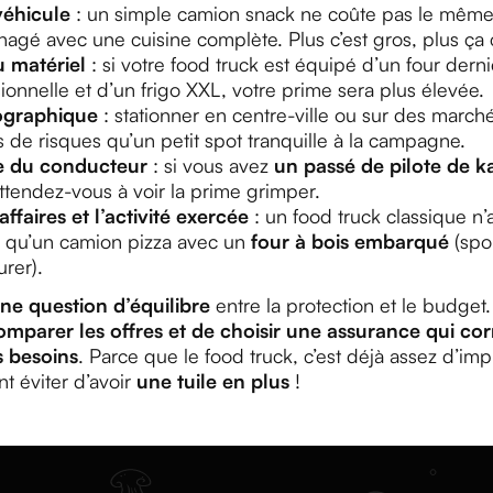
véhicule
: un simple camion snack ne coûte pas le même 
agé avec une cuisine complète. Plus c’est gros, plus ça 
u matériel
: si votre food truck est équipé d’un four derni
sionnelle et d’un frigo XXL, votre prime sera plus élevée.
ographique
: stationner en centre-ville ou sur des marc
 de risques qu’un petit spot tranquille à la campagne.
e du conducteur
: si vous avez
un passé de pilote de k
attendez-vous à voir la prime grimper.
affaires et l’activité exercée
: un food truck classique n’
 qu’un camion pizza avec un
four à bois embarqué
(spoi
urer).
une question d’équilibre
entre la protection et le budget.
omparer les offres et de choisir une assurance qui co
s besoins
. Parce que le food truck, c’est déjà assez d’im
nt éviter d’avoir
une tuile en plus
!