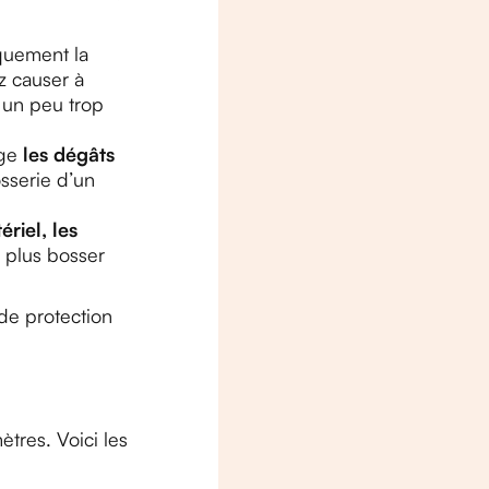
iquement la
z causer à
t un peu trop
rge
les dégâts
osserie d’un
ériel, les
 plus bosser
 de protection
tres. Voici les