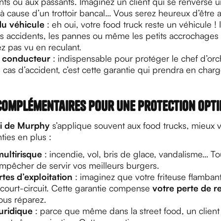
nts ou aux passants. Imaginez un client qui se renverse u
à cause d’un trottoir bancal… Vous serez heureux d’être a
u véhicule
: eh oui, votre food truck reste un véhicule ! I
es accidents, les pannes ou même les petits accrochages 
z pas vu en reculant.
u conducteur
: indispensable pour protéger le chef d’or
n cas d’accident, c’est cette garantie qui prendra en charg
complémentaires pour une protection opt
oi de Murphy
s’applique souvent aux food trucks, mieux v
ies en plus :
ultirisque
: incendie, vol, bris de glace, vandalisme… To
empêcher de servir vos meilleurs burgers.
tes d’exploitation
: imaginez que votre friteuse flamba
 court-circuit. Cette garantie compense
votre perte de r
us réparez.
uridique
: parce que même dans la street food, un clien