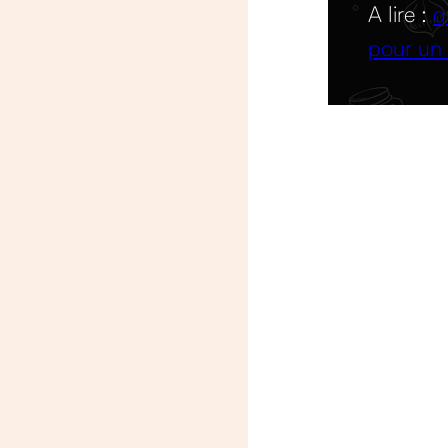
A lire :
q
pour un 