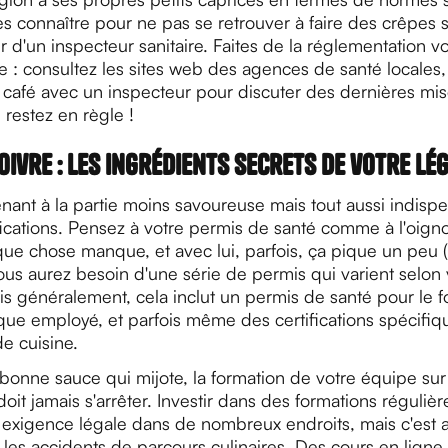
les connaître pour ne pas se retrouver à faire des crêpes 
d'un inspecteur sanitaire. Faites de la réglementation v
e : consultez les sites web des agences de santé locales
café avec un inspecteur pour discuter des dernières mise
 restez en règle !
oivre : les ingrédients secrets de votre lé
ant à la partie moins savoureuse mais tout aussi indispe
fications. Pensez à votre permis de santé comme à l'oigno
lque chose manque, et avec lui, parfois, ça pique un peu 
Vous aurez besoin d'une série de permis qui varient selon 
ais généralement, cela inclut un permis de santé pour le f
que employé, et parfois même des certifications spécifiq
de cuisine.
onne sauce qui mijote, la formation de votre équipe sur 
doit jamais s'arrêter. Investir dans des formations régulièr
exigence légale dans de nombreux endroits, mais c'est a
 les accidents de parcours culinaires. Des cours en ligne 