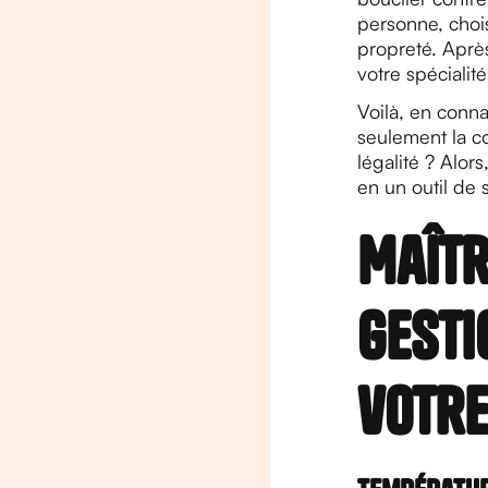
personne, choi
propreté. Aprè
votre spécialit
Voilà, en conna
seulement la con
légalité ? Alor
en un outil de 
Maîtr
gesti
votre