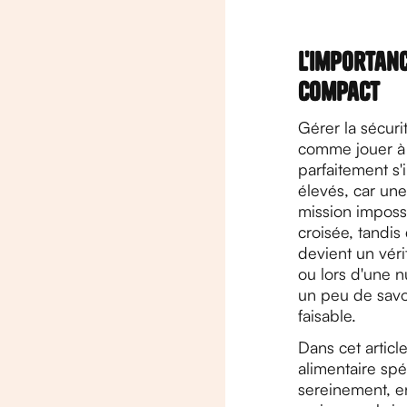
L'importanc
compact
Gérer la sécuri
comme jouer à T
parfaitement s'
élevés, car un
mission impossi
croisée, tandis
devient un véri
ou lors d'une n
un peu de savoi
faisable.
Dans cet articl
alimentaire spé
sereinement, en