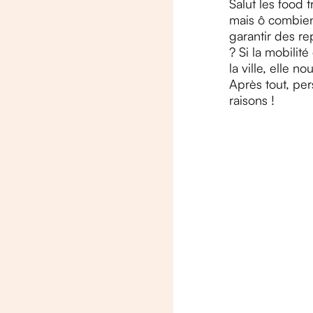
Salut les food 
mais ô combien 
garantir des re
? Si la mobilit
la ville, elle 
Après tout, pe
raisons !