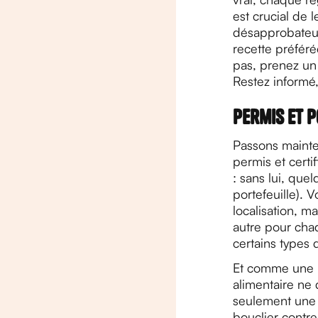
est crucial de 
désapprobateur 
recette préféré
pas, prenez un 
Restez informé,
Permis et p
Passons mainten
permis et certi
: sans lui, que
portefeuille). 
localisation, m
autre pour cha
certains types 
Et comme une b
alimentaire ne 
seulement une 
bouclier contre