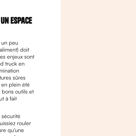
 un espace
t un peu
aliment) doit
les enjeux sont
d truck en
amination
tures sûres
 en plein été
 bons outils et
t à fait
 sécurité
issiez rouler
ûre qu'une