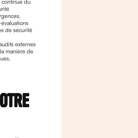
n continue du
rité
urgences.
-évaluations
es de sécurité
audits externes
 la manière de
ques.
votre