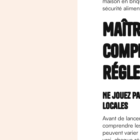
maison en briqu
sécurité alimen
Maîtr
comp
régle
Ne jouez pa
locales
Avant de lancer
comprendre les 
peuvent varier 
vrai, chaque ré