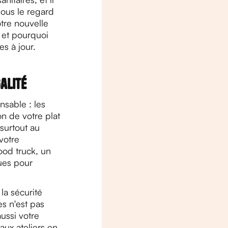
sous le regard
otre nouvelle
, et pourquoi
s à jour.
galité
nsable : les
n de votre plat
(surtout au
votre
ood truck, un
ues pour
la sécurité
es n'est pas
ussi votre
aux ateliers en