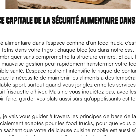
e capitale de la sécurité alimentaire dans
té alimentaire dans l'espace confiné d'un food truck, c'es
etris dans votre frigo : chaque bloc (ou dans notre cas, 
imbriquer sans compromettre la structure entière. Et oui, 
e mauvaise gestion peut rapidement transformer votre foo
ble santé. L'espace restreint intensifie le risque de cont
 que la nécessité de maintenir les aliments à des tempéra
table sport, surtout quand vous jonglez entre les services
uit frisquette d'hiver. Mais ne vous inquiétez pas, avec les
r-faire, garder vos plats aussi sûrs qu'appétissants est tou
e, je vais vous guider à travers les principes de base de la
cialement adaptés pour les food trucks, pour que vous pu
 sachant que votre délicieuse cuisine mobile est aussi s