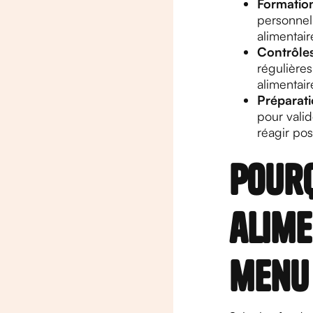
Formation 
personnel 
alimentair
Contrôles
régulières
alimentai
Préparati
pour valid
réagir po
Pourq
alime
menu 