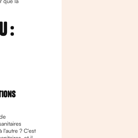
r que la
u :
tions
 de
anitaires
 l'autre ? C'est
itaires, et il