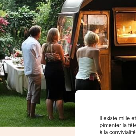
Il existe mille
pimenter la fête
à la conviviali