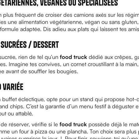
étariennes, véganes ou spécialisées
en plus fréquent de croiser des camions axés sur les régim
ies une alimentation végétarienne, végan ou sans gluten,
ormule adaptée. Dis adieu aux plats qui laissent tes amis 
 sucrées / dessert
sucrée, rien de tel qu’un
food truck
dédié aux crêpes, g
les. Imagine tes convives, un cornet croustillant à la main
 avant de souffler les bougies.
 variée
n buffet éclectique, opte pour un stand qui propose hot-
h and chips. C’est la garantie d’un menu festif à déguster 
out ou attablé.
de réserver, vérifie si le
food truck
possède déjà le maté
me un four à pizza ou une plancha. Ton choix sera plus p
uvaises surprises le jour J. Pour finir, souviens-toi qu’une