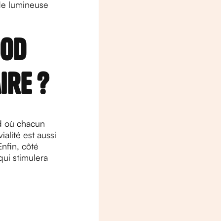
nde lumineuse
ood
ire ?
od où chacun
ialité est aussi
nfin, côté
qui stimulera