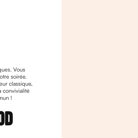
iques. Vous
tre soirée.
eur classique,
 convivialité
mun !
od