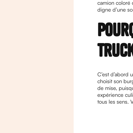
camion coloré o
digne d’une soi
Pourq
truck
C’est d’abord 
choisit son bur
de mise, puisq
expérience culi
tous les sens.