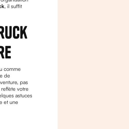
ck
, il suffit
truck
re
peu comme
se de
aventure, pas
reflète votre
uelques astuces
e et une