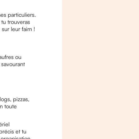
es particuliers.
 tu trouveras
sur leur faim !
aufres ou
, savourant
dogs, pizzas,
en toute
riel
récis et tu
 organisation