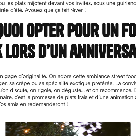
ù les plats mijotent devant vos invités, sous une guirla
rée d’été. Avouez que ça fait rêver !
uoi opter pour un f
 lors d’un anniversa
un gage d’originalité. On adore cette ambiance street fo
ger, sa crêpe ou sa spécialité exotique préférée. La conviv
u’on discute, on rigole, on déguste… et on recommence. E
naire, c’est la promesse de plats frais et d’une animation 
 Vos amis en redemanderont !