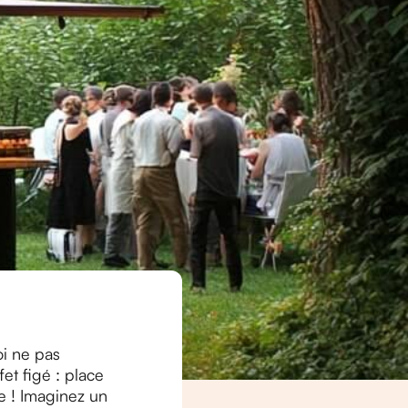
oi ne pas
fet figé : place
e ! Imaginez un