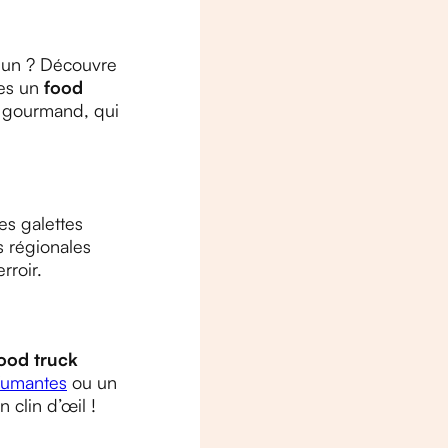
mmun ? Découvre
tes un
food
e gourmand, qui
es galettes
 régionales
rroir.
ood truck
 fumantes
ou un
 clin d’œil !