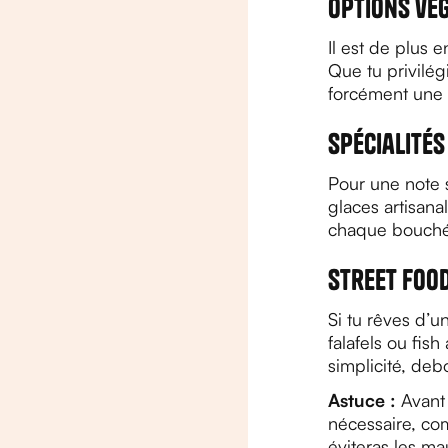
Options vég
Il est de plus 
Que tu privilég
forcément une f
Spécialités
Pour une note 
glaces artisana
chaque bouchée
Street food
Si tu rêves d’u
falafels ou fis
simplicité, deb
Astuce :
Avant 
nécessaire, com
éviteras les ma