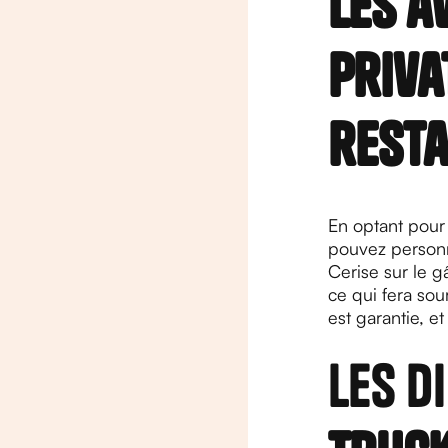
Les a
priva
rest
En optant pour 
pouvez personn
Cerise sur le g
ce qui fera sour
est garantie, e
Les d