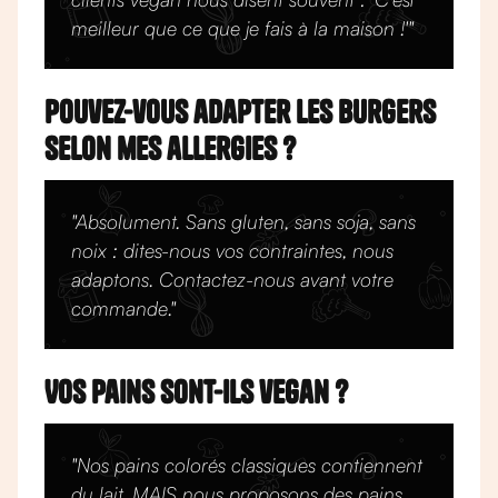
meilleur que ce que je fais à la maison !'"
Pouvez-vous adapter les burgers
selon mes allergies ?
"Absolument. Sans gluten, sans soja, sans
noix : dites-nous vos contraintes, nous
adaptons. Contactez-nous avant votre
commande."
Vos pains sont-ils vegan ?
"Nos pains colorés classiques contiennent
du lait. MAIS nous proposons des pains