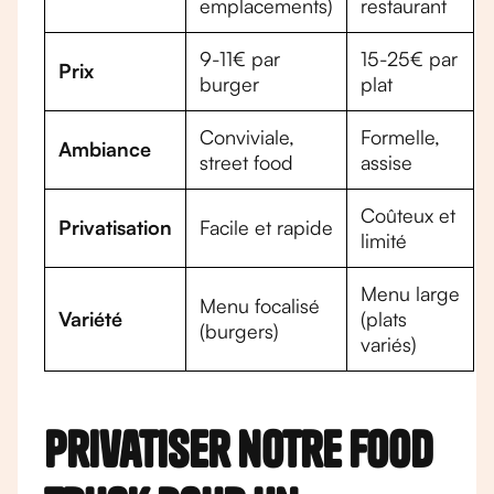
emplacements)
restaurant
9-11€ par
15-25€ par
Prix
burger
plat
Conviviale,
Formelle,
Ambiance
street food
assise
Coûteux et
Privatisation
Facile et rapide
limité
Menu large
Menu focalisé
Variété
(plats
(burgers)
variés)
Privatiser notre food