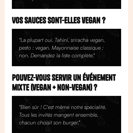
Vos sauces sont-elles vegan ?
"La plupart oui. Tahini, sriracha vegan,
pesto : vegan. Mayonnaise classique :
non. Demandez la liste complète."
Pouvez-vous servir un événement
mixte (vegan + non-vegan) ?
"Bien sûr ! C'est même notre spécialité.
Tous les invités mangent ensemble,
chacun choisit son burger."