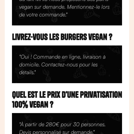
vegan sur demande. Mentionnez-le lors
de votre commande."
Livrez-vous les burgers vegan ?
"Oui ! Commande en ligne, livraison à
domicile. Contactez-nous pour les
détails."
Quel est le prix d'une privatisation
100% vegan ?
"À partir de 280€ pour 30 personnes.
Devis personnalisé sur demande."