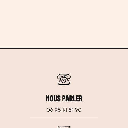
box CrossFit : menus adaptés à la
performance, organisation, zones desservies
en Marne, Aisne, Grand Est et Île-de-France.
Nous parler
06 95 14 51 90