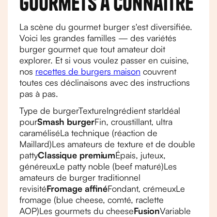
gourmets à connaître
La scène du gourmet burger s'est diversifiée.
Voici les grandes familles — des variétés
burger gourmet que tout amateur doit
explorer. Et si vous voulez passer en cuisine,
nos
recettes de burgers maison
couvrent
toutes ces déclinaisons avec des instructions
pas à pas.
Type de burgerTextureIngrédient starIdéal
pour
Smash burger
Fin, croustillant, ultra
caraméliséLa technique (réaction de
Maillard)Les amateurs de texture et de double
patty
Classique premium
Épais, juteux,
généreuxLe patty noble (beef maturé)Les
amateurs de burger traditionnel
revisité
Fromage affiné
Fondant, crémeuxLe
fromage (blue cheese, comté, raclette
AOP)Les gourmets du cheese
Fusion
Variable