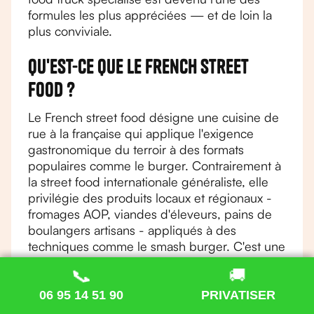
formules les plus appréciées — et de loin la
plus conviviale.
Qu'est-ce que le French street
food ?
Le French street food désigne une cuisine de
rue à la française qui applique l'exigence
gastronomique du terroir à des formats
populaires comme le burger. Contrairement à
la street food internationale généraliste, elle
privilégie des produits locaux et régionaux -
fromages AOP, viandes d'éleveurs, pains de
boulangers artisans - appliqués à des
techniques comme le smash burger. C'est une
gastronomie de rue assumée, pensée pour
📞
📞
🚚
🚚
des événements comme des mariages,
séminaires ou privatisations de food truck.
06 95 14 51 90
06 95 14 51 90
PRIVATISER
PRIVATISER