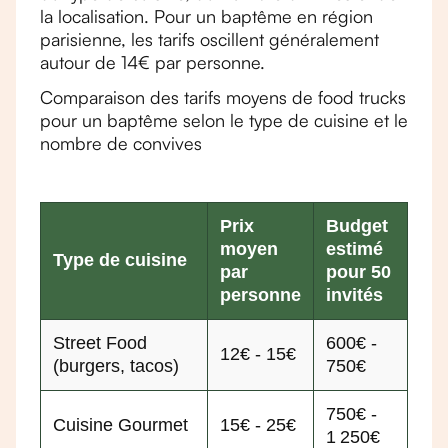
la localisation. Pour un baptême en région
parisienne, les tarifs oscillent généralement
autour de 14€ par personne.
Comparaison des tarifs moyens de food trucks
pour un baptême selon le type de cuisine et le
nombre de convives
Prix
Budget
moyen
estimé
Type de cuisine
par
pour 50
personne
invités
Street Food
600€ -
12€ - 15€
(burgers, tacos)
750€
750€ -
Cuisine Gourmet
15€ - 25€
1 250€