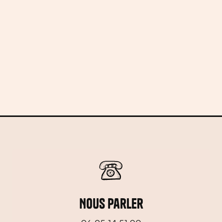
Comment transformer un food truck en
partenariat récurrent pour salle de sport ou
box CrossFit : menus adaptés à la
performance, organisation, zones desservies
en Marne, Aisne, Grand Est et Île-de-France.
Nous parler