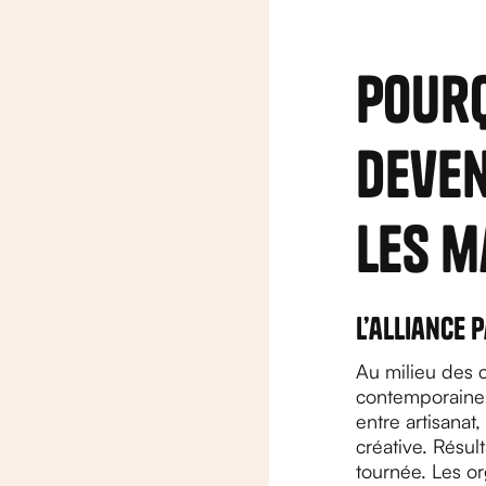
Pourq
deven
les m
L’alliance 
Au milieu des 
contemporaine q
entre artisanat
créative. Résul
tournée. Les or