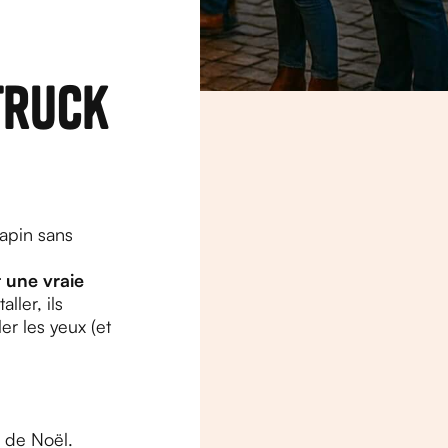
truck
apin sans
t une vraie
ller, ils
er les yeux (et
 de Noël.