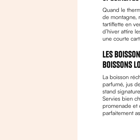
Quand le therm
de montagne, r
tartiflette en 
d’hiver attire 
une courte cart
Les boisson
boissons l
La boisson réc
parfumé, jus d
stand signature.
Servies bien c
promenade et d
parfaitement a