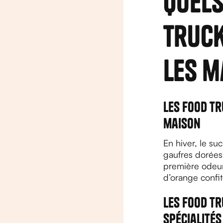
Quels
truck
les m
Les food tr
maison
En hiver, le suc
gaufres dorées
première odeur 
d’orange confit
Les food t
spécialités