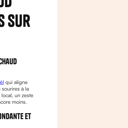
od
s sur
 chaud
ël
qui aligne
sourires à la
local, un zeste
ncore moins.
ondante et