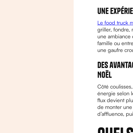
Une expérie
Le food truck 
griller, fondre
une ambiance ch
famille ou ent
une gaufre crou
Des avanta
Noël
Côté coulisses, 
énergie selon l
flux devient pl
de monter une c
d’affluence, pu