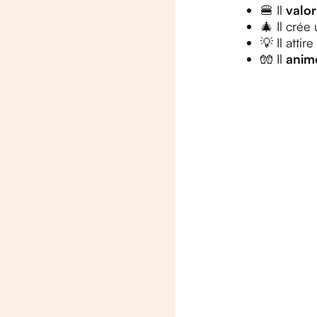
🍔 Il
valor
🎄 Il crée
💡 Il atti
🧤 Il
anime