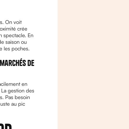
s. On voit
roximité crée
n spectacle. En
de saison ou
ue les poches.
 marchés de
facilement en
. La gestion des
es. Pas besoin
juste au pic