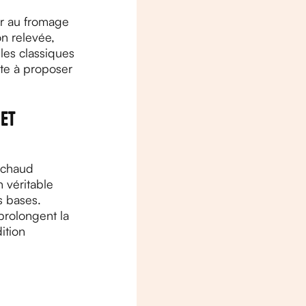
er au fromage
n relevée,
 les classiques
ste à proposer
 et
n chaud
 véritable
es bases.
prolongent la
ition