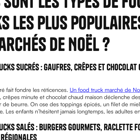
 sont les types de fo
s les plus populaire
archés de Noël ?
ucks sucrés : gaufres, crêpes et chocolat
ré fait fondre les réticences.
Un food truck marché de No
, crêpes minute et chocolat chaud maison déclenche des 
de beurre. On ose des toppings épicés, un filet de miel 
e. Les enfants n’hésitent jamais longtemps, les adultes e
rucks salés : burgers gourmets, raclette f
 régionales