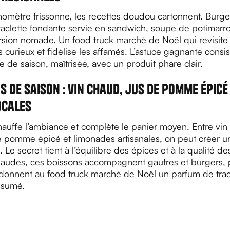
omètre frissonne, les recettes doudou cartonnent. Burg
aclette fondante servie en sandwich, soupe de potimarro
version nomade. Un food truck marché de Noël qui revisite
les curieux et fidélise les affamés. L’astuce gagnante consi
e de saison, maîtrisée, avec un produit phare clair.
s de saison : vin chaud, jus de pomme épicé
ocales
hauffe l’ambiance et complète le panier moyen. Entre vi
e pomme épicé et limonades artisanales, on peut créer un
 Le secret tient à l’équilibre des épices et à la qualité d
haudes, ces boissons accompagnent gaufres et burgers, 
onnent au food truck marché de Noël un parfum de trad
ssumé.